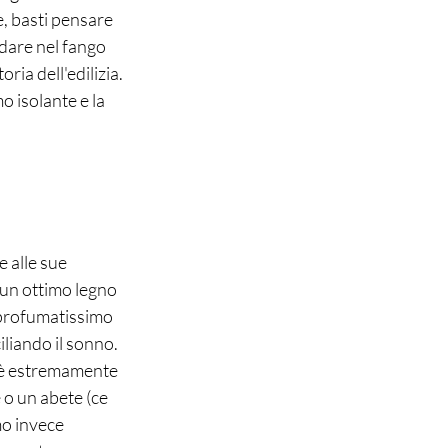
e, basti pensare 
ndare nel fango 
ria dell'edilizia. 
 isolante e la 
 alle sue 
 un ottimo legno 
 profumatissimo 
iliando il sonno. 
hè estremamente 
 o un abete (ce 
mo invece 