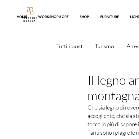
HOME
WORKSHOP 8 ORE
SHOP
FURNITURE
LIGH
Tutti i post
Turismo
Arre
Il legno a
montagna
Che sia legno di rovere
accogliente, che sia st
tocco in più di sapore 
Tanti sono i plagi e l