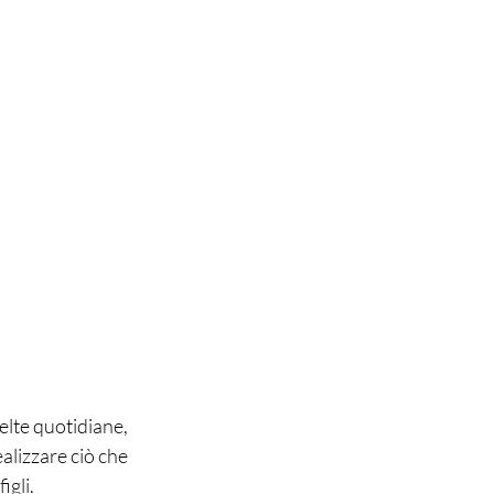
elte quotidiane, 
ealizzare ciò che 
igli.