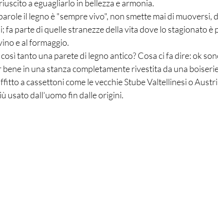
riuscito a eguagliarlo in bellezza e armonia. 
parole il legno è "sempre vivo", non smette mai di muoversi, di
i; fa parte di quelle stranezze della vita dove lo stagionato è 
ino e al formaggio. 
 così tanto una parete di legno antico? Cosa ci fa dire: ok son
ar bene in una stanza completamente rivestita da una boiserie 
ffitto a cassettoni come le vecchie Stube Valtellinesi o Austr
più usato dall'uomo fin dalle origini. 