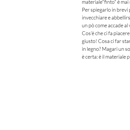
materiale"finto" è mai 
Per spiegarlo in brevi 
invecchiare e abbellirs
un pò come accade al v
Cos'è che ci fa piacere
giusto! Cosa ci far st
in legno? Magari un so
è certa: è il materiale 