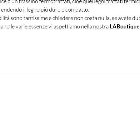
ice o un frassino termotrattati, cioè quei legni trattati term
li rendendo il legno più duro e compatto. 
lità sono tantissime e chiedere non costa nulla, se avete dub
ano le varie essenze vi aspettiamo nella nostra 
LABoutique