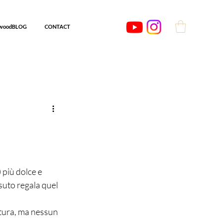
woodBLOG
CONTACT
 più dolce e 
ssuto regala quel 
atura, ma nessun 