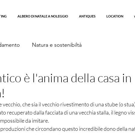
TING
ALBERO DI NATALE A NOLEGGIO
ANTIQUES
LOCATION
damento
Natura e sostenibiltà
ntico è l'anima della casa in
!
 vecchio, che sia il vecchio rivestimento di una stube (o stua)
ato recuperato dalla facciata di una vecchia stalla, il legno vi
impossibile da imitare.
e riproduzioni che circondano questo incredibile dono della n