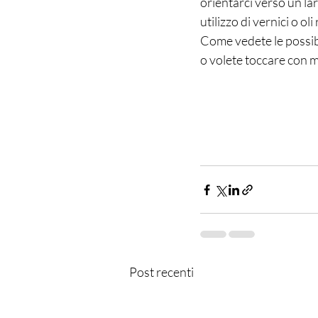
orientarci verso un lar
utilizzo di vernici o o
Come vedete le possibi
o volete toccare con m
Post recenti