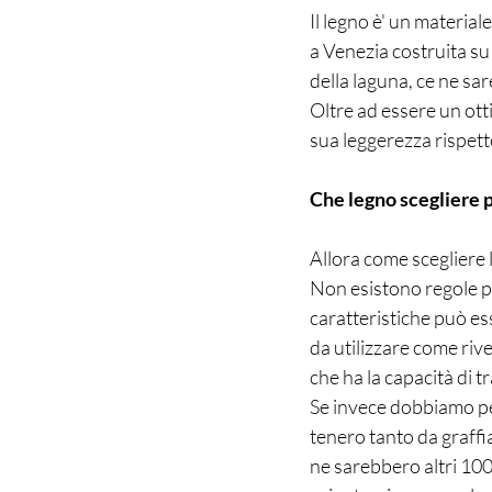
Il legno è' un material
a Venezia costruita su
della laguna, ce ne sare
Oltre ad essere un ott
sua leggerezza rispett
Che legno scegliere p
Allora come scegliere l
Non esistono regole pr
caratteristiche può es
da utilizzare come riv
che ha la capacità di tr
Se invece dobbiamo pe
tenero tanto da graffi
ne sarebbero altri 100