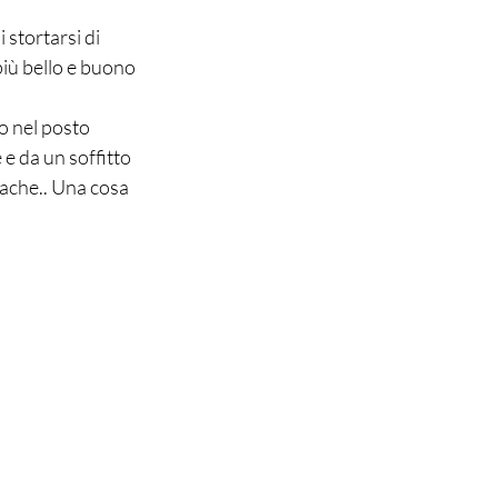
 stortarsi di 
più bello e buono 
o nel posto 
e da un soffitto 
iache.. Una cosa 