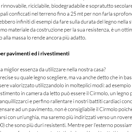
e rinnovabile, riciclabile, biodegradabile e sopratutto secolar
 pali conficcati nel terreno fino a 25 mt per non farla sprofo
bbero infiniti di esempi da fare sulla durata del legno nella sto
imo materiale da costruzione per la sua resistenza, è un ottimo
o alla massa lo rende ancora più adatto. 
er pavimenti ed i rivestimenti
a miglior essenza da utilizzare nella nostra casa?
ecise su quale legno scegliere, ma va anche detto che in base
sere valorizzato utilizzandolo in molteplici modi: ad esempio
estimento in camera da letto può essere il Cirmolo, un legno
anquillizzarci e perfino rallentare i nostri battiti cardiaci conc
nsare ad un pavimento, non è consigliabile il Cirmolo poic
arsi con un'unghia, ma saremo più indirizzati verso un rovere
0) che sono più duri resistenti. Mentre per l'esterno possia