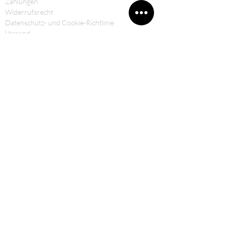
Zahlungen
Widerrufsrecht
Datenschutz- und Cookie-Richtlinie
Versand
KONTAKTE
Officine Retica di Bosi Filippo & C.Sas
Nationalstraße 31
23020 Prosto di Piuro (SO) ITALIEN
Steuernummer und Umsatzsteuer-
Identifikationsnummer: 00980990147
Tel: 0343 760048
Handy: 329 65 64 409
E-Mail:
info@officineretica.it
FOLLOW