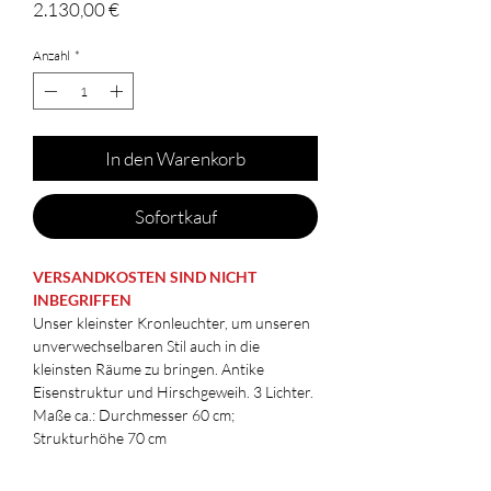
Preis
2.130,00 €
Anzahl
*
In den Warenkorb
Sofortkauf
VERSANDKOSTEN SIND NICHT
INBEGRIFFEN
Unser kleinster Kronleuchter, um unseren
unverwechselbaren Stil auch in die
kleinsten Räume zu bringen. Antike
Eisenstruktur und Hirschgeweih. 3 Lichter.
Maße ca.: Durchmesser 60 cm;
Strukturhöhe 70 cm