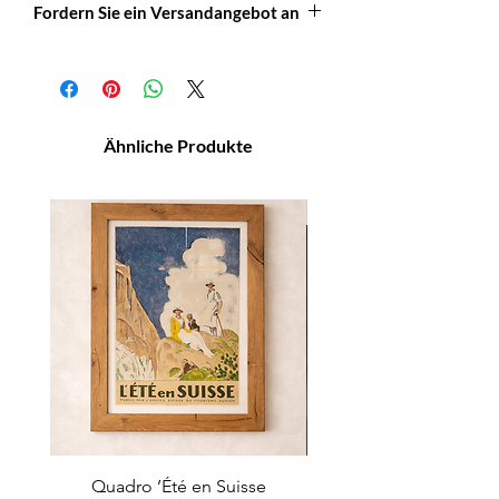
Fordern Sie ein Versandangebot an
Schreiben Sie uns an: info@officineretica
für ein Versandangebot oder weitere
Informationen.
Ähnliche Produkte
NOVITA'
Quadro ’Été en Suisse
Sedia a pozzetto wab