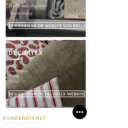
Wolle mit eleganter
Ausstattung.
BESUCHEN SIE DIE WEBSITE VON BIELLA FABRICS
DECORTEX
Stoffe
Garnituren
Polster
Skins
BESUCHEN SIE DIE DECORTEX-WEBSITE
KUNDENDIENST
Verkaufsbedingungen