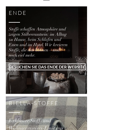
ENDE
Stoffe schaffen Atmosphäre und
zeigen Stilbewusstsein: im Alltag
zu Hause, beim Schlafen und
Essen und im Hotel. Wir kreieren
Stoffe, die das können – und
noch viel mehr.
BESUCHEN SIE DAS ENDE DER WEBSITE
BIELLA-STOFFE
Exklusive Stoff- und
Wohnaccessoires-Linie aus