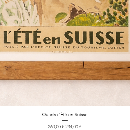
Quadro ’Été en Suisse
Prezzo regolare
Prezzo scontato
260,00 €
234,00 €