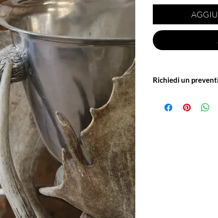
AGGIU
Richiedi un prevent
Scrivici a: info@offici
spedizione o per avere