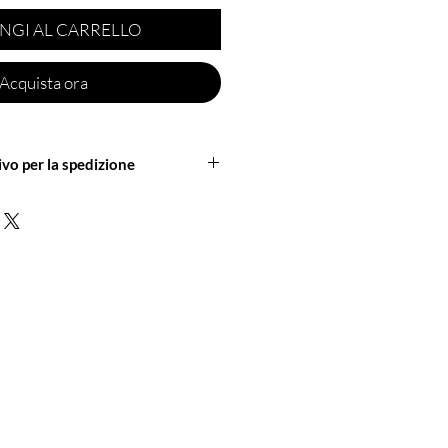
NGI AL CARRELLO
Acquista ora
ivo per la spedizione
neretica per un preventivo sulla
 maggiori informazioni.