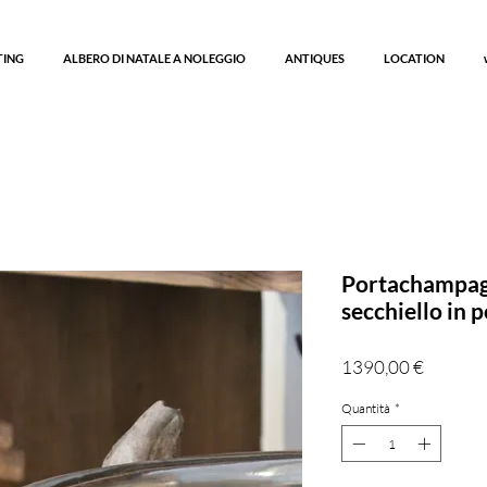
TING
ALBERO DI NATALE A NOLEGGIO
ANTIQUES
LOCATION
Portachampag
secchiello in p
Prezzo
1390,00 €
Quantità
*