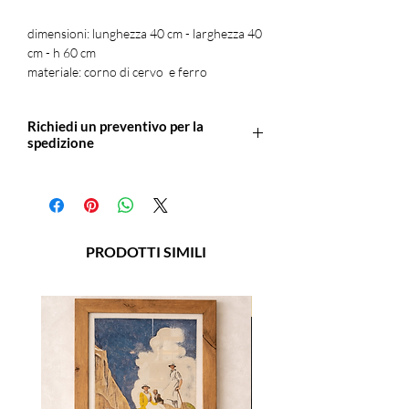
dimensioni: lunghezza 40 cm - larghezza 40
cm - h 60 cm
materiale: corno di cervo e ferro
Richiedi un preventivo per la
spedizione
Scrivici a: info@officineretica per un
preventivo sulla spedizione o per avere
maggiori informazioni.
PRODOTTI SIMILI
NOVITA'