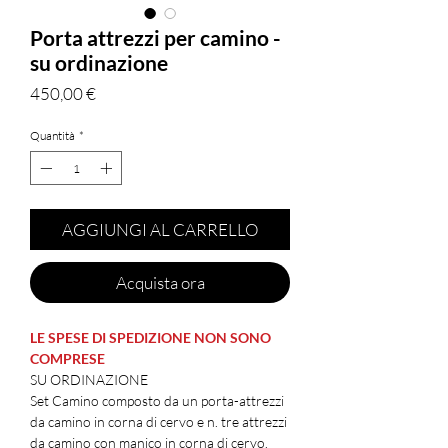
Porta attrezzi per camino -
su ordinazione
Prezzo
450,00 €
Quantità
*
AGGIUNGI AL CARRELLO
Acquista ora
LE SPESE DI SPEDIZIONE NON SONO
COMPRESE
SU ORDINAZIONE
Set Camino composto da un porta-attrezzi
da camino in corna di cervo e n. tre attrezzi
da camino con manico in corna di cervo.