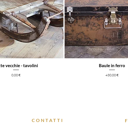
tte vecchie - tavolini
Baule in ferro
Prezzo
Prezzo
0,00 €
430,00 €
CONTATTI