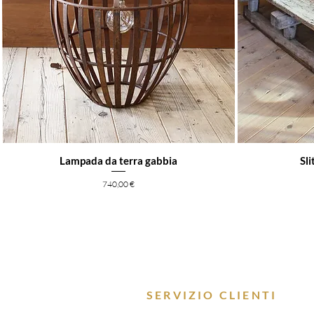
Lampada da terra gabbia
Sli
Prezzo
740,00 €
SERVIZIO CLIENTI