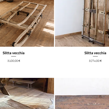
Slitta vecchia
Slitta vecchia
Prezzo
Prezzo
3100,00 €
3294,00 €