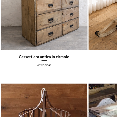
Cassettiera antica in cirmolo
Prezzo
4270,00 €