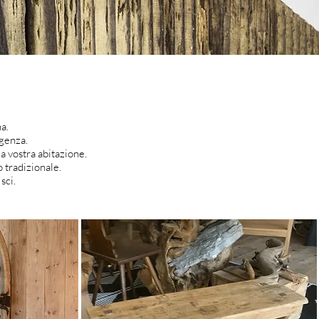
a.
igenza.
la vostra abitazione.
 tradizionale.
 sci.