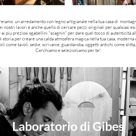
reiamo un arredamento con legno artigianale nella tua casa di montagn
i nostri lavori è anche quello di cercare pezzi originali per qualsiasi es
ai piu preziosi sgabellini "scagnin" per dare quel tocco di autenticità al
di storia per creare una calda atmosfera magica nella tua casa, moderna o
li come tavoli, sedie, scrivanie, guardaroba, oggetti antichi come slitta,
Cerchiamo e selezioniamo per te!
Laboratorio di Gibes