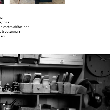
a.
igenza.
la vostra abitazione.
 tradizionale.
 sci.