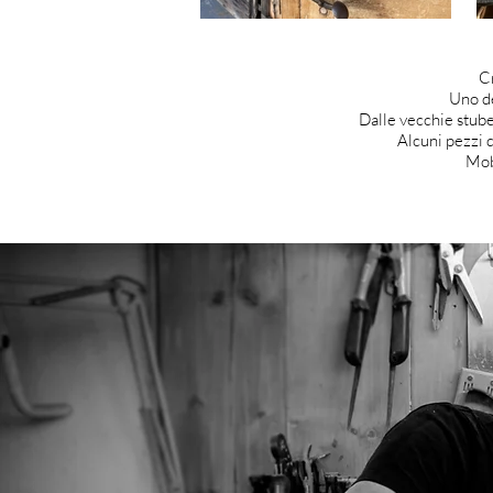
C
Uno de
Dalle vecchie stube 
Alcuni pezzi 
Mobi