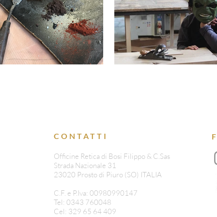
CONTATTI
Officine Retica di Bosi Filippo & C.Sas
Strada Nazionale 31
23020 Prosto di Piuro (SO) ITALIA
C.F. e P.Iva: 00980990147
Tel: 0343 760048
Cel: 329 65 64 409