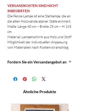
VERSANDKOSTEN SIND NICHT
INBEGRIFFEN
Die Fence-Lampe ist eine Stehlampe, die an
die alten Holzwände alpiner Ställe erinnert.
Maße: Länge 40 cm – Breite 25 cm – H 165
cm
Material: Lampenschirm aus Holz und Stoff
Möglichkeit der individuellen Anpassung
von Materialien nach Kostenvoranschlag.
Fordern Sie ein Versandangebot an
Schreiben Sie uns an: info@officineretica
für ein Versandangebot oder weitere
Informationen.
Ähnliche Produkte
NOVITA'