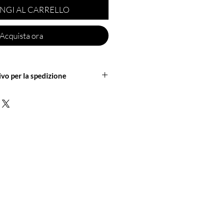
NGI AL CARRELLO
Acquista ora
ivo per la spedizione
neretica per un preventivo sulla
 maggiori informazioni.