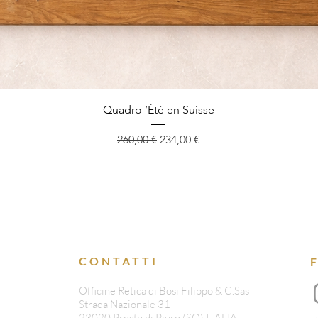
Quadro ’Été en Suisse
Prezzo regolare
Prezzo scontato
260,00 €
234,00 €
CONTATTI
Officine Retica di Bosi Filippo & C.Sas
Strada Nazionale 31
23020 Prosto di Piuro (SO) ITALIA