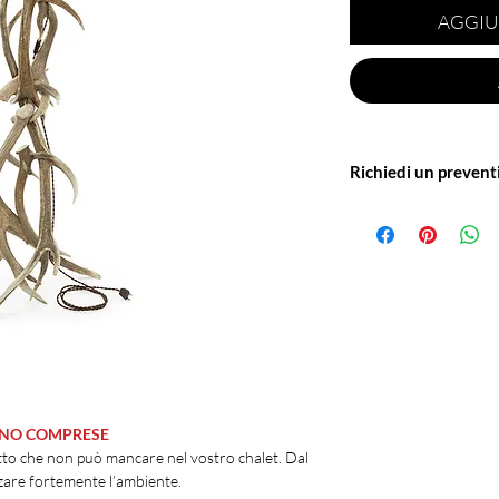
AGGIU
Richiedi un prevent
Scrivici a: info@offici
spedizione o per avere
SONO COMPRESE
tto che non può mancare nel vostro chalet. Dal
zzare fortemente l’ambiente.